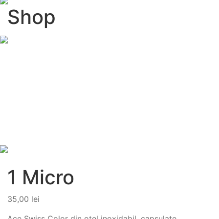
Shop
1 Micro
35,00
lei
Ace Swiss Color din otel inoxidabil, capsulate,