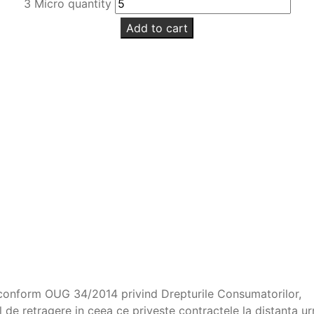
3 Micro quantity
Add to cart
 conform OUG 34/2014 privind Drepturile Consumatorilor,
ul de retragere in ceea ce priveste contractele la distanta u