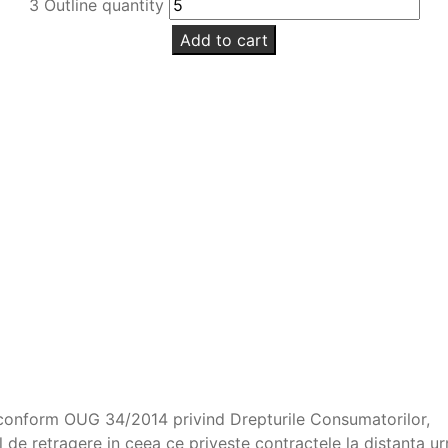
3 Outline quantity
Add to cart
 conform OUG 34/2014 privind Drepturile Consumatorilor,
ul de retragere in ceea ce priveste contractele la distanta u