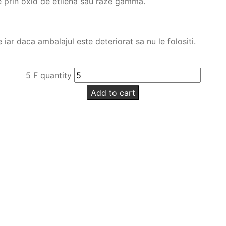
ate prin oxid de etilena sau raze gamma.
 iar daca ambalajul este deteriorat sa nu le folositi.
5 F quantity
Add to cart