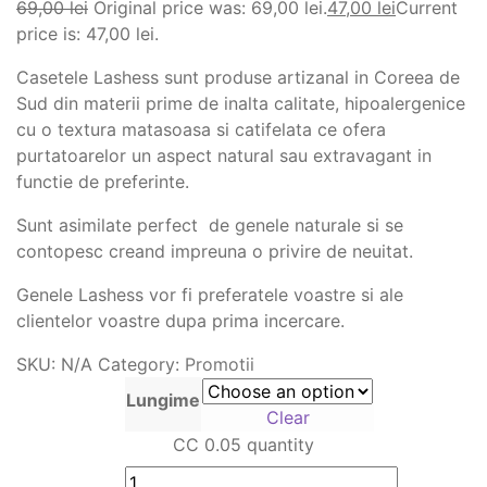
69,00
lei
Original price was: 69,00 lei.
47,00
lei
Current
price is: 47,00 lei.
Casetele Lashess sunt produse artizanal in Coreea de
Sud din materii prime de inalta calitate, hipoalergenice
cu o textura matasoasa si catifelata ce ofera
purtatoarelor un aspect natural sau extravagant in
functie de preferinte.
Sunt asimilate perfect de genele naturale si se
contopesc creand impreuna o privire de neuitat.
Genele Lashess vor fi preferatele voastre si ale
clientelor voastre dupa prima incercare.
SKU:
N/A
Category:
Promotii
Lungime
Clear
CC 0.05 quantity