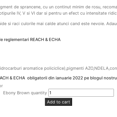
pigment de sprancene, cu un continut minim de rosu, recom
ipurile IV, V si VI dar si pentru un efect cu intensitate ridic
 inchide si raci culorile mai calde atunci cand este nevoie.
ile reglementari REACH & ECHA
 (hidrocarburi aromatice policiclice),pigmenti AZO,NDELA,con
EACH & ECHA obligatorii din ianuarie 2022 pe blogul nostru
or
Ebony Brown quantity
Add to cart