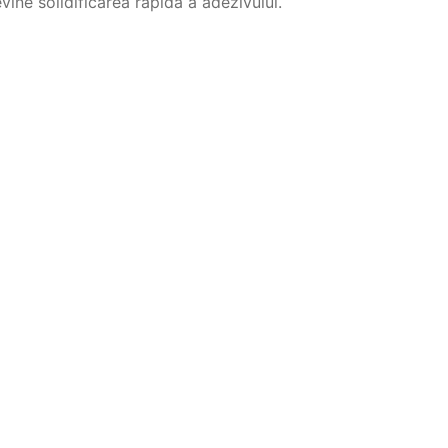
vine solidificarea rapida a adezivului.