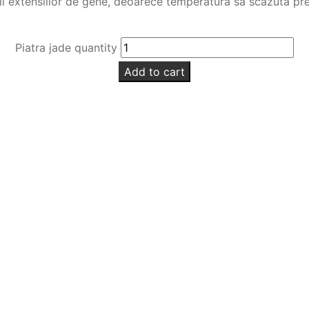
arii extensiilor de gene, deoarece temperatura sa scazuta pre
Piatra jade quantity
Add to cart